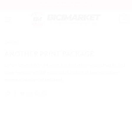
Saltar
Bienvenidos a BiciMarket.com.ar
al
contenido
0
Design
ANOTHER PRINT PACKAGE
Lorem ipsum dolor sit amet, consectetuer adipiscing elit, sed
diam nonummy nibh euismod tincidunt ut laoreet dolore
magna aliquam erat volutpat.