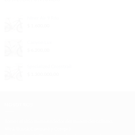
era:
es:
$ 3.000,00.
$ 2.500,00.
Niner Air 9 Rdo
$
1.600,00
Canyon Lux
$
6.200,00
Specialized Crosstrail
$
1.300.000,00
NOSOTROS
Somos el sitio multivendedor del mundo del ciclismo.
Mirá, Buscá, Compará y Comprá