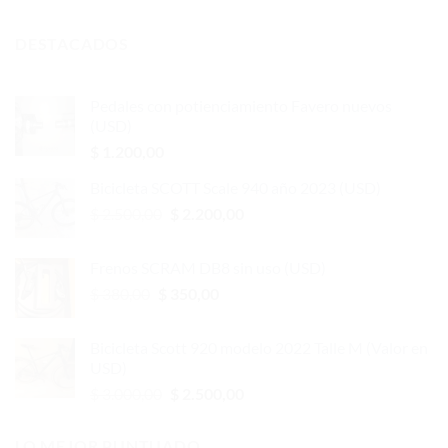
DESTACADOS
Pedales con potienciamiento Favero nuevos
(USD)
$
1.200,00
Bicicleta SCOTT Scale 940 año 2023 (USD)
El
El
$
2.500,00
$
2.200,00
precio
precio
original
actual
Frenos SCRAM DB8 sin uso (USD)
era:
es:
El
El
$
380,00
$
350,00
$ 2.500,00.
$ 2.200,00.
precio
precio
original
actual
Bicicleta Scott 920 modelo 2022 Talle M (Valor en
era:
es:
USD)
$ 380,00.
$ 350,00.
El
El
$
3.000,00
$
2.500,00
precio
precio
original
actual
LO MEJOR PUNTUADO