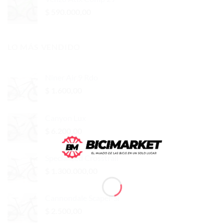
$
590.000,00
LO MÁS VENDIDO
Niner Air 9 Rdo
$
1.600,00
Canyon Lux
$
6.200,00
Specialized Crosstrail
$
1.300.000,00
Cannondale Scapel-Si
$
2.500,00