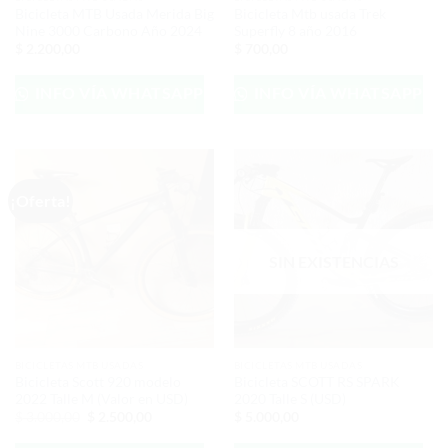
Bicicleta MTB Usada Merida Big
Bicicleta Mtb usada Trek
Nine 3000 Carbono Año 2024
Superfly 8 año 2016
$
2.200,00
$
700,00
INFO VÍA WHATSAPP
INFO VÍA WHATSAPP
¡Oferta!
SIN EXISTENCIAS
BICICLETAS MTB USADAS
BICICLETAS MTB USADAS
Bicicleta Scott 920 modelo
Bicicleta SCOTT RS SPARK
2022 Talle M (Valor en USD)
2020 Talle S (USD)
El
El
$
3.000,00
$
2.500,00
$
5.000,00
precio
precio
original
actual