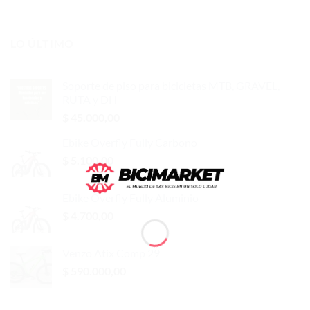
LO ÚLTIMO
Soporte de piso para bicicletas MTB, GRAVEL,
RUTA y DH
$
45.000,00
Ebike Overfly Fully Carbono
$
5.100,00
Ebike Overfly Fully Aluminio
$
4.700,00
Venzo Atix Comp 29
$
590.000,00