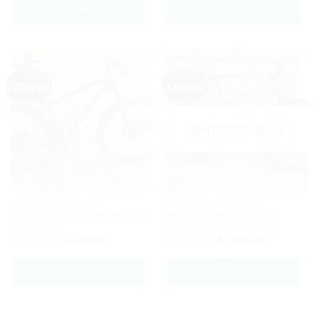
era:
es:
INFO VÍA WHATSAPP
INFO VÍA WHATSAPP
$ 3.000,00.
$ 2.500,00.
¡Oferta!
¡Oferta!
SIN EXISTENCIAS
BICICLETAS MTB USADAS
BICICLETAS MTB USADAS
Bicicleta SCOTT Scale 940 año
Bicicleta Specialized Epic
2023 (USD)
Expert 2018 Talle S (USD)
El
El
El
El
$
2.500,00
$
2.200,00
$
2.500,00
$
2.300,00
precio
precio
precio
precio
original
actual
original
actual
era:
es:
era:
es:
INFO VÍA WHATSAPP
INFO VÍA WHATSAPP
$ 2.500,00.
$ 2.200,00.
$ 2.500,00.
$ 2.300,00.