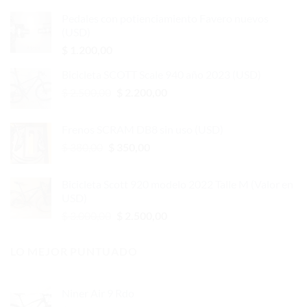
Pedales con potienciamiento Favero nuevos
(USD)
$
1.200,00
Bicicleta SCOTT Scale 940 año 2023 (USD)
El
El
$
2.500,00
$
2.200,00
precio
precio
original
actual
Frenos SCRAM DB8 sin uso (USD)
era:
es:
El
El
$
380,00
$
350,00
$ 2.500,00.
$ 2.200,00.
precio
precio
original
actual
Bicicleta Scott 920 modelo 2022 Talle M (Valor en
era:
es:
USD)
$ 380,00.
$ 350,00.
El
El
$
3.000,00
$
2.500,00
precio
precio
original
actual
LO MEJOR PUNTUADO
era:
es:
$ 3.000,00.
$ 2.500,00.
Niner Air 9 Rdo