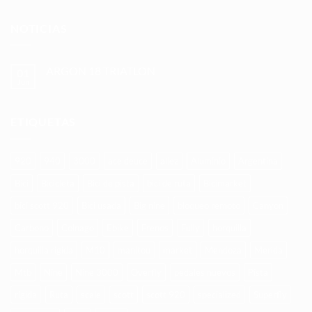
NOTICIAS
ARGON 18 TRIATLON
01
Jun
No
hay
comentarios
en
ETIQUETAS
ARGON
18
TRIATLON
920
940
3000
ace deuce
allez
Aluminio
Argentina
Bici
Bicicleta
Bici de pista
bici de ruta
Bicimarket
bici scott 920
Bici usada
Big nine
bloqueo remoto
Canyon
Carbono
Colnago
Ebike
Frenos
Fully
horquilla
horquilla rigida
M10
manitou
market
Mendoza
Merida
Mtb
Nine
Nine 3000
Overfly
pedales nuevos
Pista
rigida
Ruta
scale
scott
scott 920
specialized
Superfly