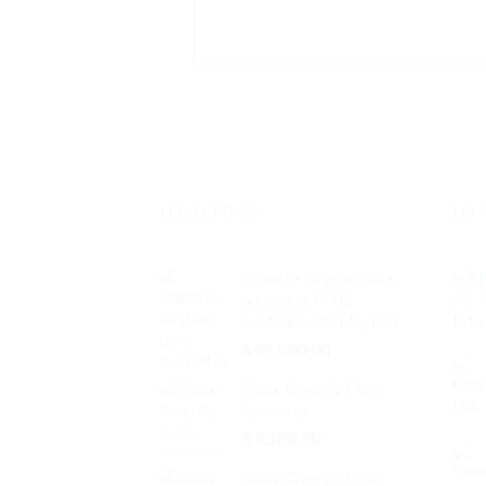
LO ÚLTIMO
LO
Soporte de piso para
bicicletas MTB,
GRAVEL, RUTA y DH
$
45.000,00
Ebike Overfly Fully
Carbono
$
5.100,00
Ebike Overfly Fully