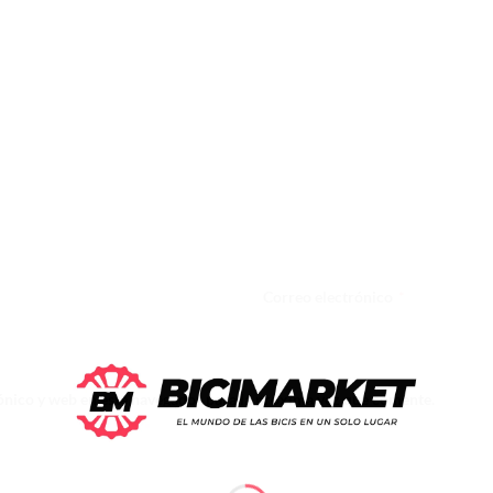
Correo electrónico
*
nico y web en este navegador para la próxima vez que comente.