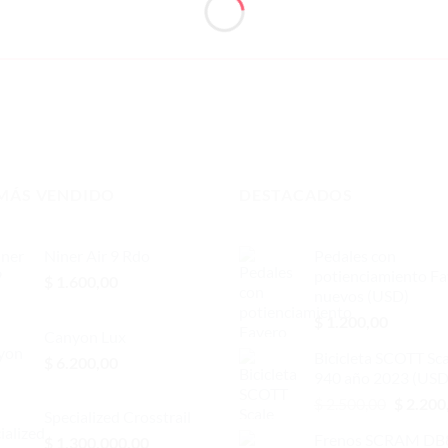
 MÁS VENDIDO
DESTACADOS
Niner Air 9 Rdo
Pedales con
potienciamiento F
$
1.600,00
nuevos (USD)
$
1.200,00
Canyon Lux
Bicicleta SCOTT Sca
$
6.200,00
940 año 2023 (USD
El
$
2.500,00
$
2.200
Specialized Crosstrail
precio
Frenos SCRAM DB8
$
1.300.000,00
original