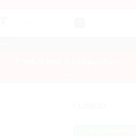
Buscar
por:
stión
Product limit credit purchase
INICIO
1.000,00
$
INFO VIA WHATSAP