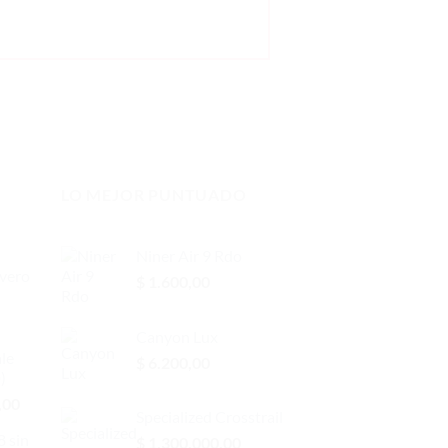
LO MEJOR PUNTUADO
Niner Air 9 Rdo
avero
$
1.600,00
Canyon Lux
le
$
6.200,00
)
El
,00
Specialized Crosstrail
precio
 sin
$
1.300.000,00
actual