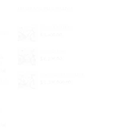
LO MEJOR PUNTUADO
Niner Air 9 Rdo
avero
$
1.600,00
Canyon Lux
le
$
6.200,00
)
El
,00
Specialized Crosstrail
precio
 sin
$
1.300.000,00
actual
es:
El
00.
$ 2.200,00.
precio
actual
 M
es:
$ 350,00.
El
,00
precio