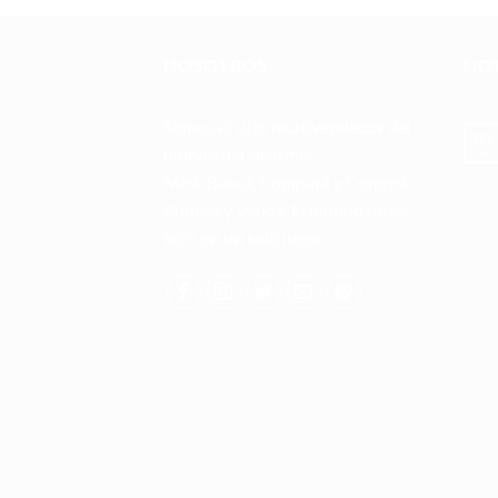
NOSOTROS
NOT
Somos el sitio multivendedor del
01
mundo del ciclismo.
Jun
Mirá, Buscá, Compará y Comprá
Publicá y Vendé. El mundo de las
bicis en un solo lugar