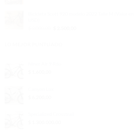
precio
precio
original
actual
Bicicleta Scott 920 modelo 2022 Talle M (Valor en
era:
es:
USD)
$ 380,00.
$ 350,00.
El
El
$
3.000,00
$
2.500,00
precio
precio
original
actual
LO MEJOR PUNTUADO
era:
es:
$ 3.000,00.
$ 2.500,00.
Niner Air 9 Rdo
$
1.600,00
Canyon Lux
$
6.200,00
Specialized Crosstrail
$
1.300.000,00