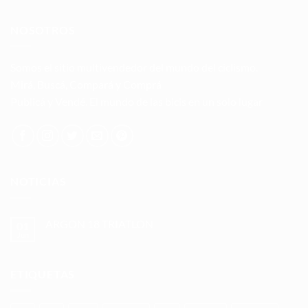
NOSOTROS
Somos el sitio multivendedor del mundo del ciclismo.
Mirá, Buscá, Compará y Comprá
Publicá y Vendé. El mundo de las bicis en un solo lugar
NOTICIAS
ARGON 18 TRIATLON
01
Jun
No
hay
comentarios
en
ETIQUETAS
ARGON
18
TRIATLON